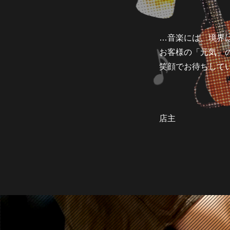
…音楽には、境界
お客様の「元気」
笑顔でお待ちして
店主