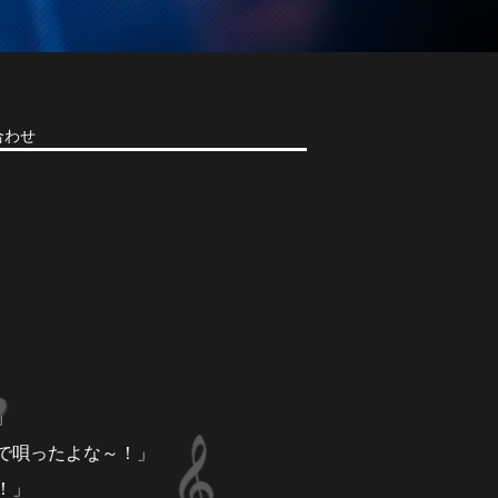
合わせ
」
で唄ったよな～！」
！」